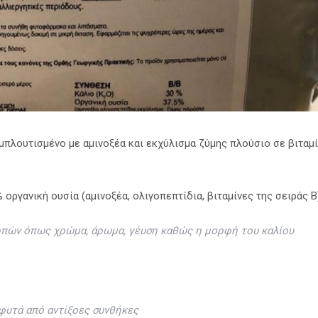
 εμπλουτισμένο με αμινοξέα και εκχύλισμα ζύμης πλούσιο σε βιταμ
οργανική ουσία (αμινοξέα, ολιγοπεπτίδια, βιταμίνες της σειράς Β)
αρπών όπως χρώμα, άρωμα, γέυση καθώς η μορφή του καλίου
 φυτά από αντίξοες συνθήκες